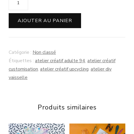
de
Atelier
AJOUTER AU PANIER
custom
vaisselle
ancienne
Catégorie :
Non classé
mercr.
Étiquettes :
atelier créatif adulte 94
,
atelier créatif
13
customisation
,
atelier créatif upcycling
,
atelier diy
mai
vaisselle
Produits similaires