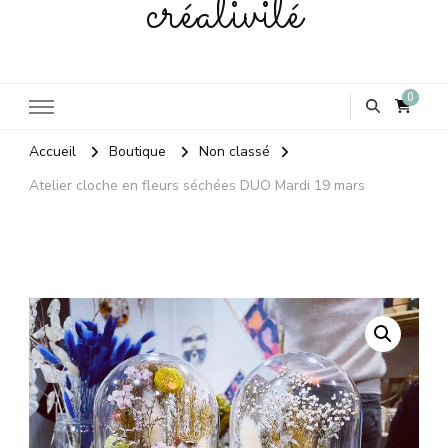
créativité
0
Accueil
Boutique
Non classé
Atelier cloche en fleurs séchées DUO Mardi 19 mars
