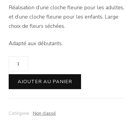
Réalisation d’une cloche fleurie pour les adultes,
et d’une cloche fleurie pour les enfants. Large
choix de fleurs séchées.
Adapté aux débutants.
quantité
de
Atelier
AJOUTER AU PANIER
cloche
en
fleurs
Catégorie :
Non classé
séchées
DUO