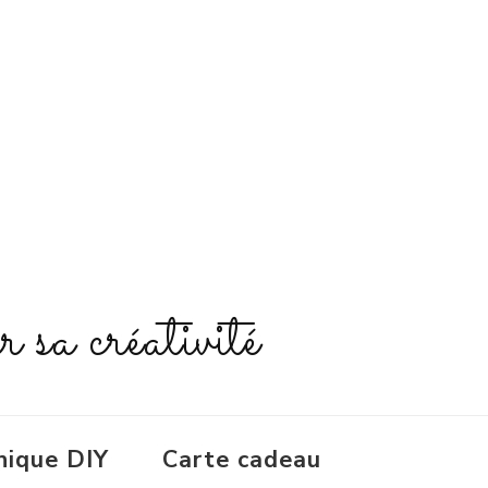
r sa créativité
nique DIY
Carte cadeau