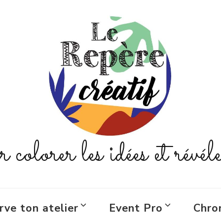
colorer les idées et révéle
rve ton atelier
Event Pro
Chro