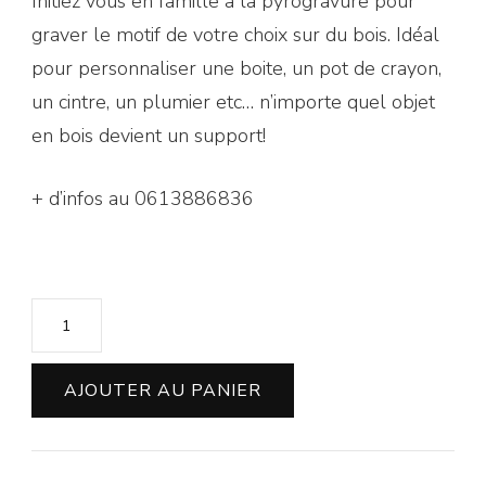
Initiez vous en famille à la pyrogravure pour
graver le motif de votre choix sur du bois. Idéal
pour personnaliser une boite, un pot de crayon,
un cintre, un plumier etc… n’importe quel objet
en bois devient un support!
+ d’infos au 0613886836
quantité
de
Atelier
AJOUTER AU PANIER
créatif
en
DUO