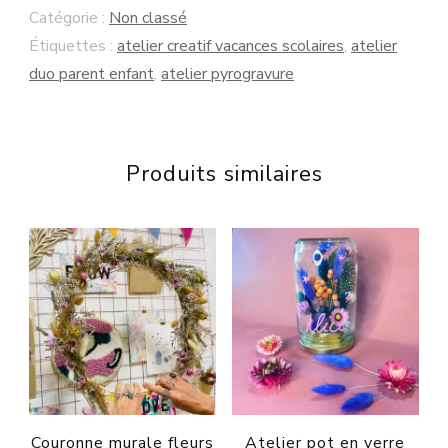
Catégorie :
Non classé
pyrogravure
Étiquettes :
atelier creatif vacances scolaires
,
atelier
Mercredi
duo parent enfant
,
atelier pyrogravure
29
octobre
2025
Produits similaires
COMPLET
Couronne murale fleurs
Atelier pot en verre