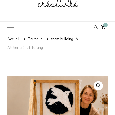
créativité
0
Accueil
Boutique
team building
Atelier créatif Tufting
