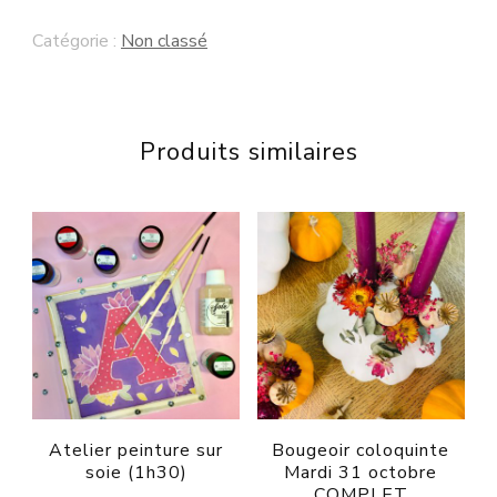
DUO
Catégorie :
Non classé
Vendredi
21
avril
Produits similaires
Atelier peinture sur
Bougeoir coloquinte
soie (1h30)
Mardi 31 octobre
COMPLET