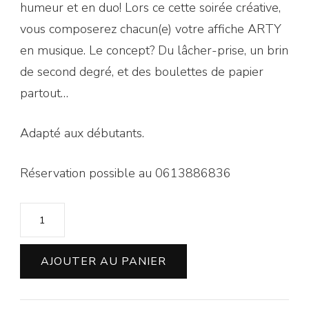
humeur et en duo! Lors ce cette soirée créative,
vous composerez chacun(e) votre affiche ARTY
en musique. Le concept? Du lâcher-prise, un brin
de second degré, et des boulettes de papier
partout…
Adapté aux débutants.
Réservation possible au 0613886836
quantité
de
Atelier
AJOUTER AU PANIER
collage
créatif