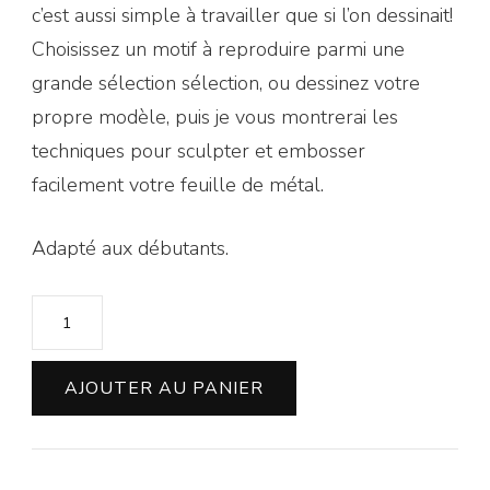
c’est aussi simple à travailler que si l’on dessinait!
Choisissez un motif à reproduire parmi une
grande sélection sélection, ou dessinez votre
propre modèle, puis je vous montrerai les
techniques pour sculpter et embosser
facilement votre feuille de métal.
Adapté aux débutants.
quantité
de
Atelier
AJOUTER AU PANIER
Gravure
métal
à