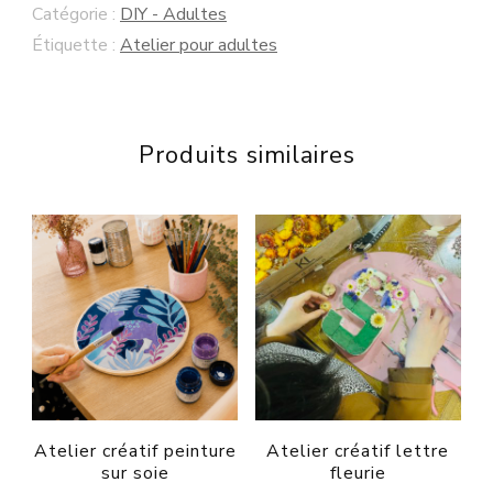
Catégorie :
DIY - Adultes
repousser
Étiquette :
Atelier pour adultes
mercr.
8
juillet
Produits similaires
Atelier créatif peinture
Atelier créatif lettre
sur soie
fleurie