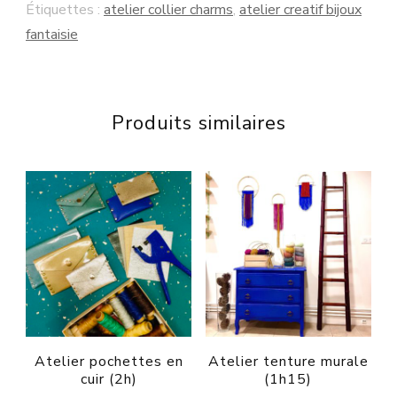
Étiquettes :
atelier collier charms
,
atelier creatif bijoux
11
fantaisie
octobre
2025
Produits similaires
Atelier pochettes en
Atelier tenture murale
cuir (2h)
(1h15)