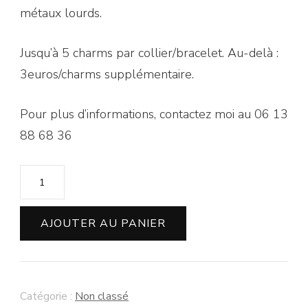
métaux lourds.
Jusqu’à 5 charms par collier/bracelet. Au-delà :
3euros/charms supplémentaire.
Pour plus d’informations, contactez moi au 06 13
88 68 36
quantité
de
Atelier
AJOUTER AU PANIER
DUO
Collier
charms
Catégorie :
Non classé
Samedi