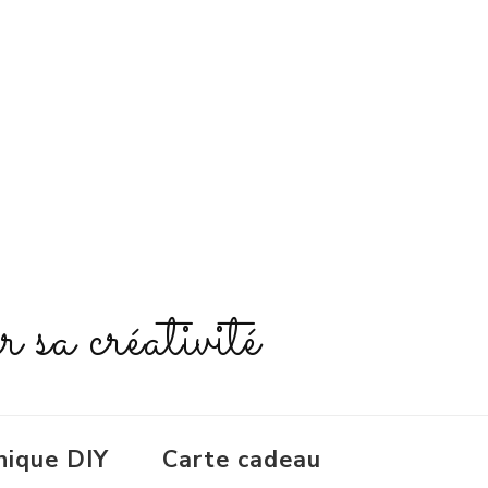
r sa créativité
nique DIY
Carte cadeau