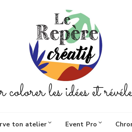
colorer les idées et révéle
rve ton atelier
Event Pro
Chro