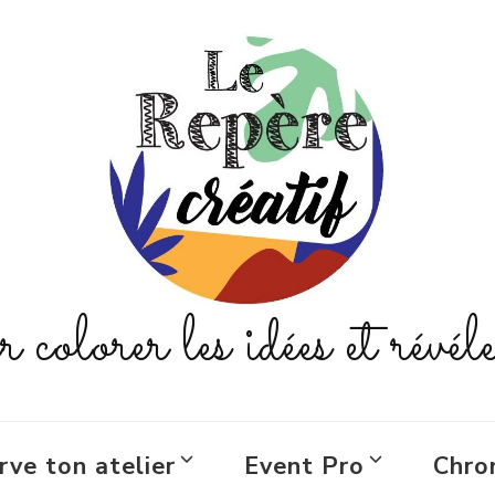
colorer les idées et révéle
rve ton atelier
Event Pro
Chro