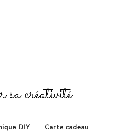
r sa créativité
nique DIY
Carte cadeau