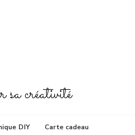
r sa créativité
nique DIY
Carte cadeau