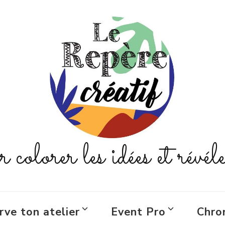
colorer les idées et révéle
rve ton atelier
Event Pro
Chro